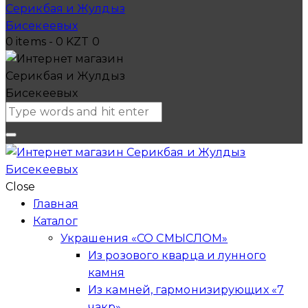
0 items
-
0 KZT
0
Close
Главная
Каталог
Украшения «СО СМЫСЛОМ»
Из розового кварца и лунного
камня
Из камней, гармонизирующих «7
чакр»