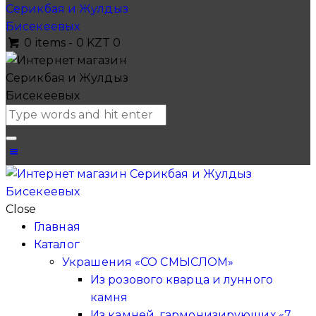
0 items
-
0 KZT
0
Close
Главная
Каталог
Украшения «СО СМЫСЛОМ»
Из розового кварца и лунного
камня
Из камней, гармонизирующих «7